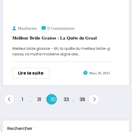
Maxiburner
0 Commentaires
Meilleur Brûle Graisse : La Quête du Graal
Meilleur brûle graisse - Ah, la quête du meilleur brûle-g
raisse, ce mythe moderne digne des…
Lire la suite
Mars 29, 2025
Pagination
1
31
32
33
38
…
…
des
publications
Rechercher