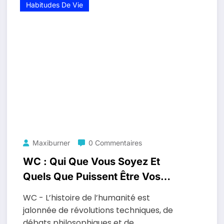
Habitudes De Vie
Maxiburner
0 Commentaires
WC : Qui Que Vous Soyez Et
Quels Que Puissent Être Vos
Besoins, Prenez Donc Le Temps
WC - L’histoire de l’humanité est
De Vous Asseoir. Ce Sera Bien
jalonnée de révolutions techniques, de
Plus Propre !
débats philosophiques et de…