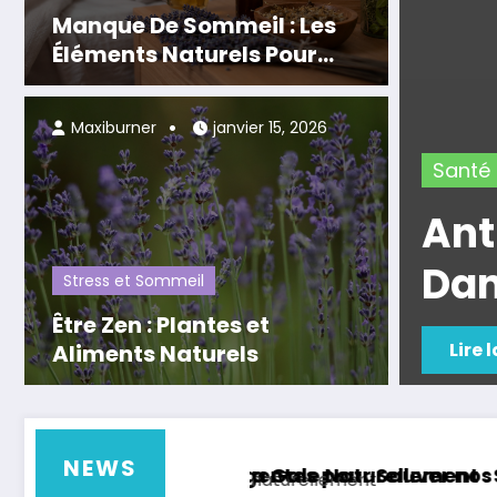
Manque De Sommeil : Les
Éléments Naturels Pour
Vous Aider à Bien Dormir
Maxiburner
janvier 15, 2026
Santé Bien-être
La
Antibiotiques : A
Danger !
Stress et Sommeil
Être Zen : Plantes et
Lire la suite
Aliments Naturels
NEWS
tes pour Sauver nos Forêts !
Gale Naturellement : S’en Débarrasser Efficace
Prendre du Mus