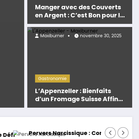
Manger avec des Couverts
en Argent : C’est Bon pour la
Santé !
Maxiburner
novembre 30, 2025
tion de la Nature
ret et Biscarrosse en
s : 8 Solutions
Gastronomie
es pour Sauver nos
L’Appenzeller : Bienfaits
d’un Fromage Suisse Affiné
!
à la Saumure de Plantes et
Secrets d’une Fondue
d’Exception
ue : Comment Faire Face et s’en Éloigner Défin
WC : Qui Que Vous S