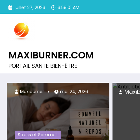
Aller
juillet 27, 2026
6:59:02 AM
au
contenu
MAXIBURNER.COM
PORTAIL SANTE BIEN-ÊTRE
Maxiburner
juillet 25, 2026
Maxiburner
mai 24, 2026
Stress et Sommeil