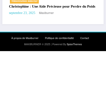
Sport minceur
 Précieuse pour Perdre du Poids
Gym Suédoise : 15 Exercices 
urner
Maxiburner
septembre 19, 2025
À propos de Maxiburner
Politique de confidentialité
Contact
MAXIBURNER © 2025 | Powered By
SpiceThemes