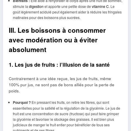
Bienfaits :
Elle aide à réhydrater le corps après une nuit de sommeil,
stimule la
digestion
et apporte une petite dose de
vitamine C
. Le
goût légèrement acidulé peut également aider à réduire les fringales
matinales pour des boissons plus sucrées.
III. Les boissons à consommer
avec modération ou à éviter
absolument
1. Les jus de fruits : l’illusion de la santé
Contrairement à une idée reçue, les jus de fruits, même
100% pur jus, ne sont pas de bons alliés pour la perte de
poids.
Pourquoi ?
En pressant les fruits, on retire les fibres, qui sont
essentielles pour la satiété et la régulation de la glycémie. Le jus de
fruit est une concentration de sucre (fructose) qui peut faire grimper
la glycémie et favoriser le stockage des graisses. Il est bien plus
judicieux de manger le fruit entier pour bénéficier de tous ses
nutriments et de ses fibres.