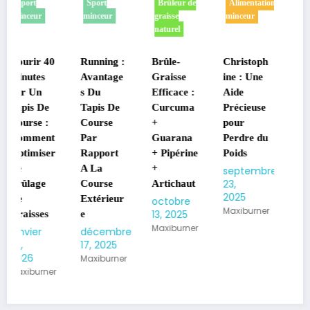
Sport
Brûleur de
Alimentation
Sport
minceur
graisse
minceur
minceur
naturel
40
Running :
Brûle-
Christoph
Gym
Avantage
Graisse
ine : Une
Suédoise :
s Du
Efficace :
Aide
15
e
Tapis De
Curcuma
Précieuse
Exercices
Course
+
pour
pour
t
Par
Guarana
Perdre du
Maigrir
er
Rapport
+ Pipérine
Poids
et Se
A La
+
Muscler
septembre
23,
Course
Artichaut
septembre
2025
19, 2025
Extérieur
octobre
Maxiburner
Maxiburner
13, 2025
e
Maxiburner
décembre
17, 2025
Maxiburner
er