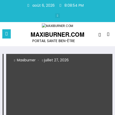
Aller
août 6, 2026
8:08:55 PM
au
contenu
MAXIBURNER.COM
PORTAIL SANTE BIEN-ÊTRE
Maxiburner
juillet 27, 2026