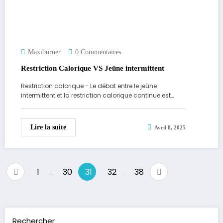
Maxiburner
0 Commentaires
Restriction Calorique VS Jeûne intermittent
Restriction calorique - Le débat entre le jeûne
intermittent et la restriction calorique continue est…
Lire la suite
Avril 8, 2025
Pagination
1
30
31
32
38
…
…
des
publications
Rechercher