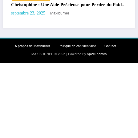
se pour Perdre du Poids
Gym Suédoise : 15 Exercices pour Ma
Maxiburner
septembre 19, 2025
À propos de Maxiburner
Politique de confidentialité
Contact
MAXIBURNER © 2025 | Powered By
SpiceThemes