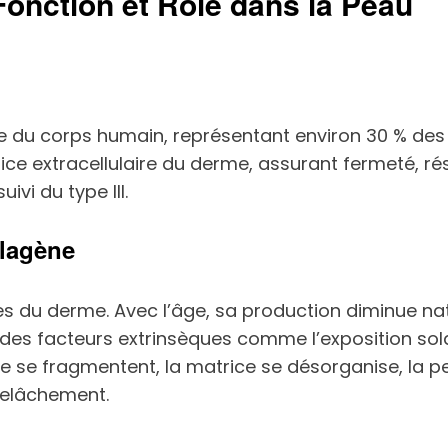
 Fonction et Rôle dans la Peau
e du corps humain, représentant environ 30 % des p
rice extracellulaire du derme, assurant fermeté, rés
ivi du type III.
llagène
es du derme. Avec l’âge, sa production diminue natu
es facteurs extrinsèques comme l’exposition solair
ène se fragmentent, la matrice se désorganise, la pe
 relâchement.