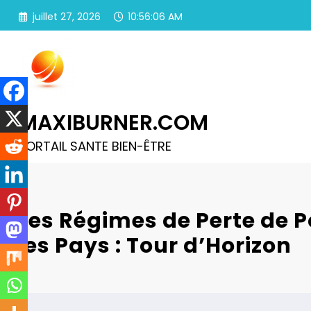
Aller
juillet 27, 2026
10:56:06 AM
au
contenu
MAXIBURNER.COM
PORTAIL SANTE BIEN-ÊTRE
Les Régimes de Perte de P
les Pays : Tour d’Horizon