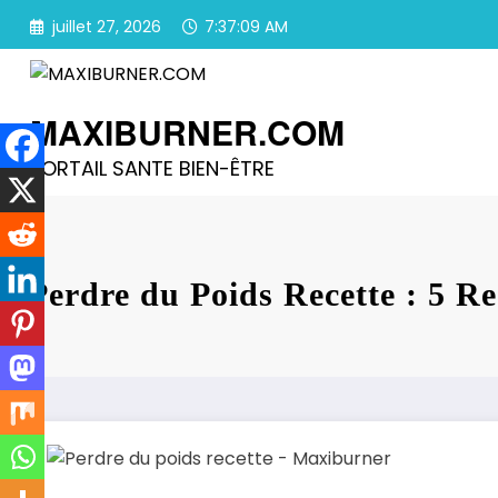
Aller
juillet 27, 2026
7:37:09 AM
au
contenu
MAXIBURNER.COM
PORTAIL SANTE BIEN-ÊTRE
Perdre du Poids Recette : 5 Re