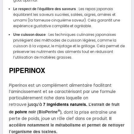
goût optimal.
Le respect de l’équilibre des saveurs
: Les repas japonais
équilibrent les saveurs sucrées, salées, aigres, amères et
umami (la fameuse cinquième saveur). Cela garantit une
expérience gustative complète et agréable.
Une cuisson douce
: Les techniques culinaires japonaises
privilégient des méthodes de cuisson légères, comme la
cuisson à la vapeur, le mijotage et le grillage. Cela permet de
préserver les nutriments des aliments tout en réduisant
l’utilisation de matières grasses.
PIPERINOX
Piperinox est un complément alimentaire facilitant
l’amincissement et se caractérisant par une formule
particulièrement riche dans laquelle on
7 ingrédients naturels.
L’extrait de fruit
retrouve
jusqu’à
®
de
poivre
noir (BioPerine
)
, dont la prise entraîne une
Il
perte de poids, joue un rôle clef dans ce produit.
accélère notamment le métabolisme et permet de nettoyer
l’organisme des toxines.