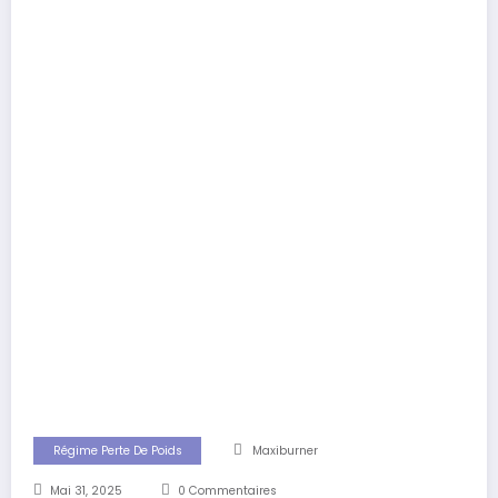
Régime Perte De Poids
Maxiburner
Mai 31, 2025
0 Commentaires