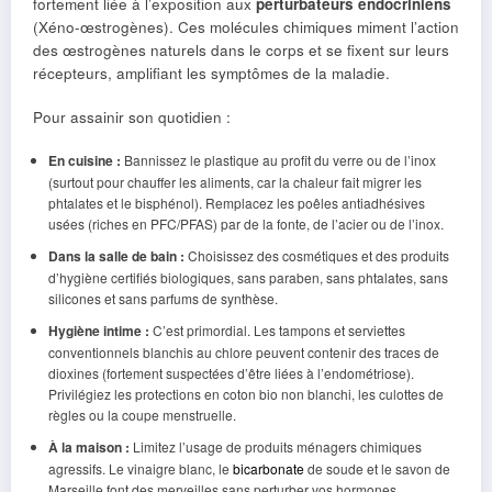
fortement liée à l’exposition aux
perturbateurs endocriniens
(Xéno-œstrogènes). Ces molécules chimiques miment l’action
des œstrogènes naturels dans le corps et se fixent sur leurs
récepteurs, amplifiant les symptômes de la maladie.
Pour assainir son quotidien :
En cuisine :
Bannissez le plastique au profit du verre ou de l’inox
(surtout pour chauffer les aliments, car la chaleur fait migrer les
phtalates et le bisphénol). Remplacez les poêles antiadhésives
usées (riches en PFC/PFAS) par de la fonte, de l’acier ou de l’inox.
Dans la salle de bain :
Choisissez des cosmétiques et des produits
d’hygiène certifiés biologiques, sans paraben, sans phtalates, sans
silicones et sans parfums de synthèse.
Hygiène intime :
C’est primordial. Les tampons et serviettes
conventionnels blanchis au chlore peuvent contenir des traces de
dioxines (fortement suspectées d’être liées à l’endométriose).
Privilégiez les protections en coton bio non blanchi, les culottes de
règles ou la coupe menstruelle.
À la maison :
Limitez l’usage de produits ménagers chimiques
agressifs. Le vinaigre blanc, le
bicarbonate
de soude et le savon de
Marseille font des merveilles sans perturber vos hormones.