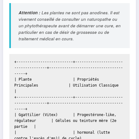
Attention :
Les plantes ne sont pas anodines. Il est
vivement conseillé de consulter un naturopathe ou
un phytothérapeute avant de démarrer une cure, en
particulier en cas de désir de grossesse ou de
traitement médical en cours.
+--------------------------+----------------------
---------------+----------------------------------
-----+
| 
Plante
                   | Propriétés 
Principales              | Utilisation Classique                 
|
+--------------------------+----------------------
---------------+----------------------------------
-----+
| Ggattilier (Vitex)       | Progestérone-like, 
régulateur       | Gélules ou teinture mère (2e 
partie   |
|                          | hormonal (lutte 
contre l'excès d'œs)| de cycle)                             