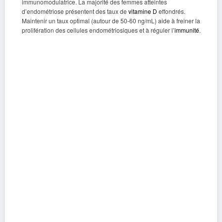
immunomodulatrice. La majorité des femmes atteintes
d’endométriose présentent des taux de
vitamine D
effondrés.
Maintenir un taux optimal (autour de 50-60 ng/mL) aide à freiner la
prolifération des cellules endométriosiques et à réguler l’
immunité
.