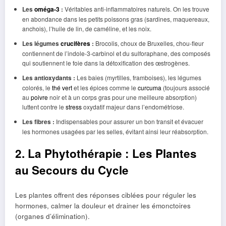
Les
oméga-3
:
Véritables anti-inflammatoires naturels. On les trouve
en abondance dans les petits poissons gras (sardines, maquereaux,
anchois), l’huile de lin, de caméline, et les noix.
Les légumes
crucifères
:
Brocolis, choux de Bruxelles, chou-fleur
contiennent de l’indole-3-carbinol et du sulforaphane, des composés
qui soutiennent le foie dans la détoxification des œstrogènes.
Les antioxydants :
Les baies (myrtilles, framboises), les légumes
colorés, le
thé vert
et les épices comme le
curcuma
(toujours associé
au
poivre
noir et à un corps gras pour une meilleure absorption)
luttent contre le
stress
oxydatif majeur dans l’endométriose.
Les fibres :
Indispensables pour assurer un bon transit et évacuer
les hormones usagées par les selles, évitant ainsi leur réabsorption.
2. La Phytothérapie : Les Plantes
au Secours du Cycle
Les plantes offrent des réponses ciblées pour réguler les
hormones, calmer la douleur et drainer les émonctoires
(organes d’élimination).