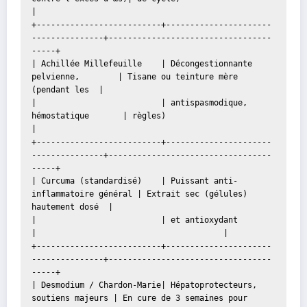
|
+--------------------------+----------------------
---------------+----------------------------------
-----+
| Achillée Millefeuille    | Décongestionnante 
pelvienne,        | Tisane ou teinture mère 
(pendant les  |
|                          | antispasmodique, 
hémostatique       | règles)                               
|
+--------------------------+----------------------
---------------+----------------------------------
-----+
| Curcuma (standardisé)    | Puissant anti-
inflammatoire général | Extrait sec (gélules) 
hautement dosé  |
|                          | et antioxydant                      
|                                       |
+--------------------------+----------------------
---------------+----------------------------------
-----+
| Desmodium / Chardon-Marie| Hépatoprotecteurs, 
soutiens majeurs | En cure de 3 semaines pour 