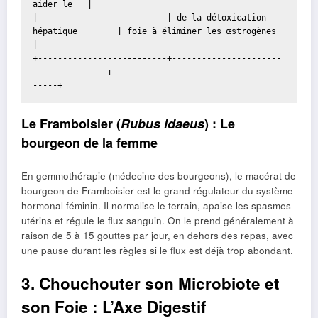
aider le   |
|                          | de la détoxication 
hépatique        | foie à éliminer les œstrogènes        
|
+--------------------------+----------------------
---------------+----------------------------------
-----+
Le Framboisier (
Rubus idaeus
) : Le
bourgeon de la femme
En gemmothérapie (médecine des bourgeons), le macérat de
bourgeon de Framboisier est le grand régulateur du système
hormonal féminin. Il normalise le terrain, apaise les spasmes
utérins et régule le flux sanguin. On le prend généralement à
raison de 5 à 15 gouttes par jour, en dehors des repas, avec
une pause durant les règles si le flux est déjà trop abondant.
3. Chouchouter son Microbiote et
son Foie : L’Axe Digestif