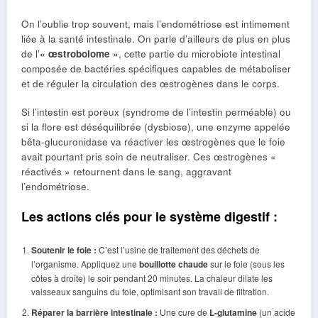
On l’oublie trop souvent, mais l’endométriose est intimement
liée à la santé intestinale. On parle d’ailleurs de plus en plus
de l’
« œstrobolome »
, cette partie du microbiote intestinal
composée de bactéries spécifiques capables de métaboliser
et de réguler la circulation des œstrogènes dans le corps.
Si l’intestin est poreux (syndrome de l’intestin perméable) ou
si la flore est déséquilibrée (dysbiose), une enzyme appelée
bêta-glucuronidase va réactiver les œstrogènes que le foie
avait pourtant pris soin de neutraliser. Ces œstrogènes «
réactivés » retournent dans le sang, aggravant
l’endométriose.
Les actions clés pour le système digestif :
Soutenir le foie :
C’est l’usine de traitement des déchets de
l’organisme. Appliquez une
bouillotte chaude
sur le foie (sous les
côtes à droite) le soir pendant 20 minutes. La chaleur dilate les
vaisseaux sanguins du foie, optimisant son travail de filtration.
Réparer la barrière intestinale :
Une cure de
L-glutamine
(un acide